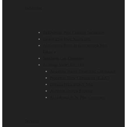
Industries
Al-Qahtani Pipe Coating Industries
Group Five Pipe Saudi Ltd.
Al-Qahtani Nails & Galvanized Wire
Factory
Southern Gas Company
Al-Hijaz Water Co. Ltd.
Al-Jazira Water Treatment Chemicals
Pipelines Flow Chemicals (L.L.C)
Dahran Hills Ready Mix
Al-Hijaz Carton Factory
Al Qahtani PCK Pipe Company
Services