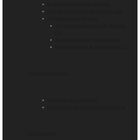
Real Estate Investment Division
Arabian Commercial Services Co. Ltd.
Al-Qahtani Food Division
Al-Qahtani Construction & Building
Co.
Environmental Services Division
Riyal Investment & Development CO.
Agricultural Farming
Al Qahtani & Sons Farms
Development & Agriculture Growth Co.
All Companies