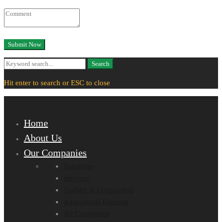
Search
Search
for:
Hit enter to search or ESC to close
Home
About Us
Our Companies
Industries
Services
Trading & Contracting
Agricultural Farming
All Companies