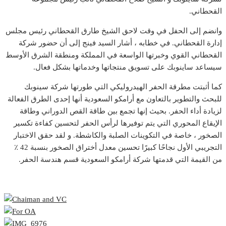
القحطاني.
وانضم إلى الحفل في وقت لاحق الشيخ طارق القحطاني رئيس مجلس
إدارة القحطاني. في خطابه ، أشار السيد فينج إلى أن حضور شركة
القحطاني القوي وخبرتها الواسعة في المملكة ومنطقة الشرق الأوسط
سيساعد ساينوبك على تسويق منتجاتها وخدماتها بشكل فعال.
كما أثبتت مطرقة الحفر الهيدروليكي التي طورتها شركة سينوبك
للبحث والتطوير بالتعاون مع أرامكو السعودية أنها إحدى الطرق الفعالة
لزيادة أداء الحفر. بحيث إنها تجمع بين طاقة القص الدوراني وطاقة
الإيقاع المحوري التي يتم توفيرها لرأس الحفر لتحسين كفاءة تكسير
الصخور ، خاصة في التكوينات الصلبة والكاشطة. و لقد حقق الاختبار
التجريبي الأول نجاحًا كبيرًا تحسين معدل أختراق الصخور بنسبة 42 ٪
من القيمة التي قدمتها شركة أرامكو السعودية قسم هندسة الحفر.