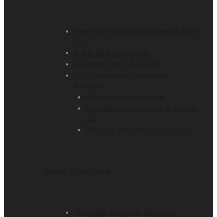
Abdel Hadi Abdullah Al-Qahtani & Sons
Co.
Pipe & Well Services CO.
Al-Qahtani Travel & Tourism
ICEC International Commercial
Enterprises
Earadat Transportation Co.
Al-Qahtani For Education & Training
Co.
Shams Al-Jazira National Schools
Trading & Contracting
Al-Qahtani Vehicles & Machinery